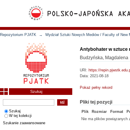
Repozytorium PJATK
→
Wydział Sztuki Nowych Mediów / Faculty of New 
Antybohater w sztuce 
Budzyńska, Magdalena
URI:
https://repin.pjwstk.edu
Data:
2021-08-18
Pokaż pełny rekord
Szukaj
Pliki tej pozycji
Szukaj
Plik
Rozmiar
Format
P
W tej kolekcji
Nie ma plików powiązanych z
Szukanie zaawansowane