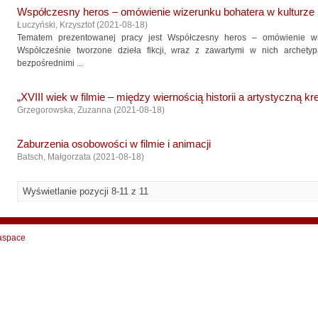
Współczesny heros – omówienie wizerunku bohatera w kulturz
Łuczyński, Krzysztof
(
2021-08-18
)
Tematem prezentowanej pracy jest Współczesny heros – omówienie wi
Współcześnie tworzone dzieła fikcji, wraz z zawartymi w nich archetyp
bezpośrednimi ...
„XVIII wiek w filmie – między wiernością historii a artystyczną kr
Grzegorowska, Zuzanna
(
2021-08-18
)
Zaburzenia osobowości w filmie i animacji
Batsch, Małgorzata
(
2021-08-18
)
Wyświetlanie pozycji 8-11 z 11
aspace