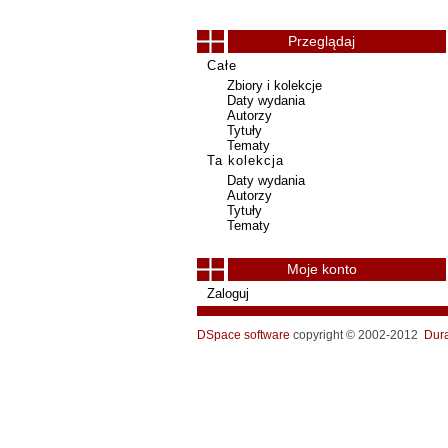
Przeglądaj
Całe
Zbiory i kolekcje
Daty wydania
Autorzy
Tytuły
Tematy
Ta kolekcja
Daty wydania
Autorzy
Tytuły
Tematy
Moje konto
Zaloguj
DSpace software
copyright © 2002-2012
Dur