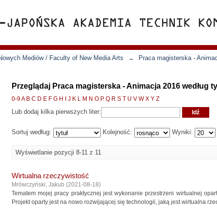
Nowych Mediów / Faculty of New Media Arts
→
Praca magisterska - Anima
Przeglądaj Praca magisterska - Animacja 2016 według ty
0-9
A
B
C
D
E
F
G
H
I
J
K
L
M
N
O
P
Q
R
S
T
U
V
W
X
Y
Z
Lub dodaj kilka pierwszych liter:
Sortuj według:
Kolejność:
Wyniki:
Wyświetlanie pozycji 8-11 z 11
Wirtualna rzeczywistość
Mrówczyński, Jakub
(
2021-08-18
)
Tematem mojej pracy praktycznej jest wykonanie przestrzeni wirtualnej opart
Projekt oparty jest na nowo rozwijającej się technologii, jaką jest wirtualna rz