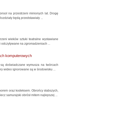
konsol na przestrzeni minionych lat. Drogę
ozdziały będą przedstawiały ...
trzeni wieków sztuki teatralne wystawiane
i odczytywane na zgromadzeniach ...
rach komputerowych
im są doświadczane wymusza na twórcach
ry wideo ignorowane są w środowisku ...
onorem oraz kodeksem. Obrońcy słabszych,
cz samurajski obrósł mitem najlepszej ...