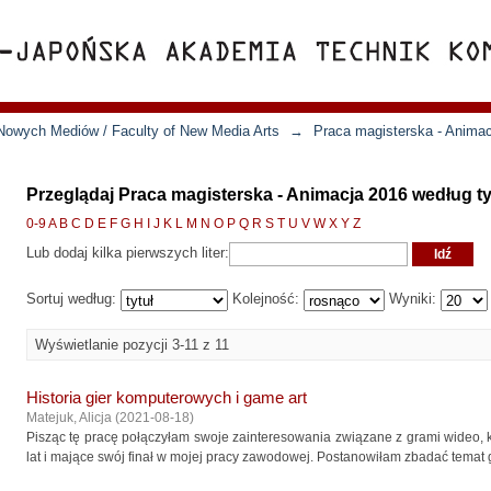
Nowych Mediów / Faculty of New Media Arts
→
Praca magisterska - Anima
Przeglądaj Praca magisterska - Animacja 2016 według ty
0-9
A
B
C
D
E
F
G
H
I
J
K
L
M
N
O
P
Q
R
S
T
U
V
W
X
Y
Z
Lub dodaj kilka pierwszych liter:
Sortuj według:
Kolejność:
Wyniki:
Wyświetlanie pozycji 3-11 z 11
Historia gier komputerowych i game art
Matejuk, Alicja
(
2021-08-18
)
Pisząc tę pracę połączyłam swoje zainteresowania związane z grami wideo, k
lat i mające swój finał w mojej pracy zawodowej. Postanowiłam zbadać temat gie