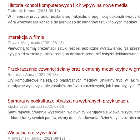
Historia konsol komputerowych i ich wpływ na nowe media
Zadruski, Konrad
(
2021-08-18
)
W niniejszej pracy autor postara się nakreślić drogę, jaką pokonali twórcy 
która wprowadziła konsole do gier video do kanonów sztuki nowych mediów. R
Interakcja w filmie
Chylak, Małgorzata
(
2021-08-18
)
Pierwotną formą prezentacji sztuki jest jej publiczne wystawienie. Na przes
były przed szeroką publicznością na deskach scen, zaś książki deklamowane 
Przekraczanie czwartej ściany oraz elementy metafikcyjne w g
Rudnicka, Anna
(
2021-08-18
)
Gry komputerowe należą do plastycznych mediów. Unikalny tryb, w jak
kreatywne wykorzystanie zasobów zarówno sprzętowych, jak i narracyjnych. G
Samuraj w popkulturze. Analiza na wybranych przykładach.
Kucharczyk, Tomasz
(
2021-08-18
)
Samurajowie. Świetnie wyszkoleni wojownicy kierujący się w swoim życiu h
oddani słudzy swoich panów, wzory do naśladowania. Dzierżony przez nich mie
Wirtualna rzeczywistość
Mrówczyński, Jakub
(
2021-08-18
)