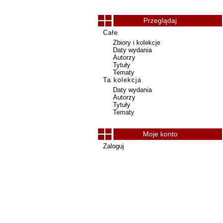
Przeglądaj
Całe
Zbiory i kolekcje
Daty wydania
Autorzy
Tytuły
Tematy
Ta kolekcja
Daty wydania
Autorzy
Tytuły
Tematy
Moje konto
Zaloguj