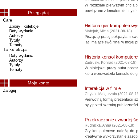
W rozdziale pierwszym chciałby
powiązane z tematem doliny nie
Przeglądaj
Całe
Historia gier komputerowy
Zbiory i kolekcje
Daty wydania
Matejuk, Alicja
(
2021-08-18
)
Autorzy
Pisząc tę pracę połączyłam swo
Tytuły
lat i mające swój finał w mojej
Tematy
Ta kolekcja
Daty wydania
Historia konsol komputer
Autorzy
Zadruski, Konrad
(
2021-08-18
)
Tytuły
W niniejszej pracy autor posta
Tematy
która wprowadziła konsole do g
Moje konto
Interakcja w filmie
Zaloguj
Chylak, Małgorzata
(
2021-08-1
Pierwotną formą prezentacji sz
były przed szeroką publicznośc
Przekraczanie czwartej ś
Rudnicka, Anna
(
2021-08-18
)
Gry komputerowe należą do p
kreatywne wykorzystanie zasobó