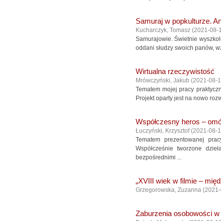
Samuraj w popkulturze. A
Kucharczyk, Tomasz
(
2021-08-
Samurajowie. Świetnie wyszkol
oddani słudzy swoich panów, wz
Wirtualna rzeczywistość
Mrówczyński, Jakub
(
2021-08-
Tematem mojej pracy praktyczne
Projekt oparty jest na nowo rozwi
Współczesny heros – omów
Łuczyński, Krzysztof
(
2021-08-
Tematem prezentowanej prac
Współcześnie tworzone dzieła
bezpośrednimi ...
„XVIII wiek w filmie – międ
Grzegorowska, Zuzanna
(
2021-
Zaburzenia osobowości w f