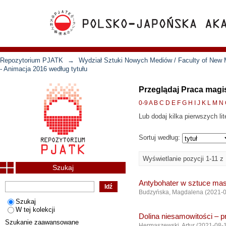
Repozytorium PJATK
→
Wydział Sztuki Nowych Mediów / Faculty of New 
- Animacja 2016 według tytułu
Przeglądaj Praca magis
0-9
A
B
C
D
E
F
G
H
I
J
K
L
M
N
Lub dodaj kilka pierwszych lit
Sortuj według:
Wyświetlanie pozycji 1-11 z
Szukaj
Antybohater w sztuce mas
Budzyńska, Magdalena
(
2021-
Szukaj
W tej kolekcji
Dolina niesamowitości – 
Szukanie zaawansowane
Hermaszewski, Artur
(
2021-08-