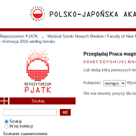
Repozytorium PJATK
→
Wydział Sztuki Nowych Mediów / Faculty of New 
- Animacja 2016 według tematu
Przeglądaj Praca magi
0-9
A
B
C
D
E
F
G
H
I
J
K
L
M
N
Lub dodaj kilka pierwszych lit
Kolejność:
Wyni
Nie ma niestety pozycji dla t
Szukaj
Szukaj
W tej kolekcji
Szukanie zaawansowane