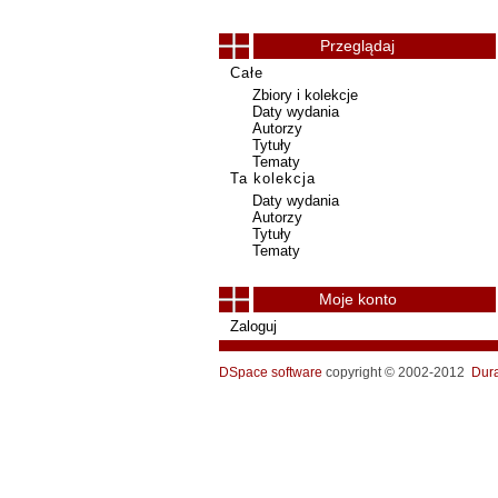
Przeglądaj
Całe
Zbiory i kolekcje
Daty wydania
Autorzy
Tytuły
Tematy
Ta kolekcja
Daty wydania
Autorzy
Tytuły
Tematy
Moje konto
Zaloguj
DSpace software
copyright © 2002-2012
Dur