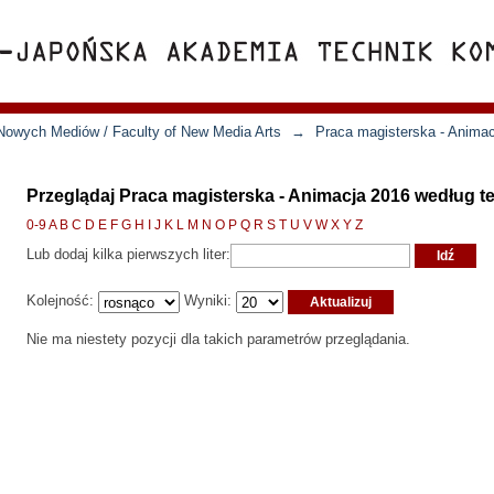
Nowych Mediów / Faculty of New Media Arts
→
Praca magisterska - Anima
Przeglądaj Praca magisterska - Animacja 2016 według t
0-9
A
B
C
D
E
F
G
H
I
J
K
L
M
N
O
P
Q
R
S
T
U
V
W
X
Y
Z
Lub dodaj kilka pierwszych liter:
Kolejność:
Wyniki:
Nie ma niestety pozycji dla takich parametrów przeglądania.