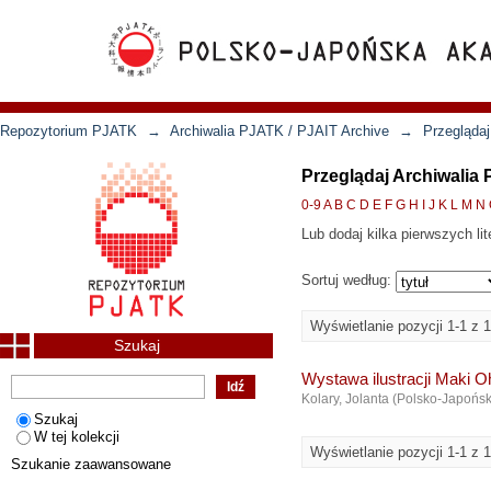
Repozytorium PJATK
→
Archiwalia PJATK / PJAIT Archive
→
Przeglądaj
Przeglądaj Archiwalia 
0-9
A
B
C
D
E
F
G
H
I
J
K
L
M
N
Lub dodaj kilka pierwszych lit
Sortuj według:
Wyświetlanie pozycji 1-1 z 1
Szukaj
Wystawa ilustracji Maki O
Kolary, Jolanta
(
Polsko-Japońs
Szukaj
W tej kolekcji
Wyświetlanie pozycji 1-1 z 1
Szukanie zaawansowane