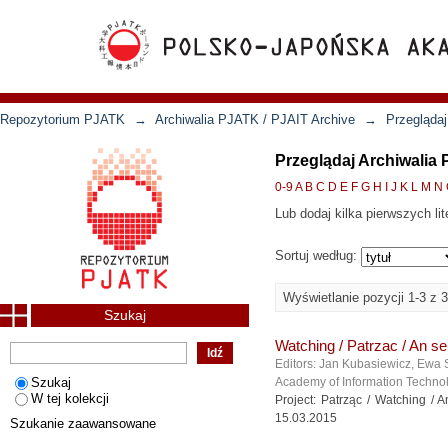
Repozytorium PJATK
→
Archiwalia PJATK / PJAIT Archive
→
Przeglądaj
Przeglądaj Archiwalia
0-9
A
B
C
D
E
F
G
H
I
J
K
L
M
N
Lub dodaj kilka pierwszych lit
Sortuj według:
Wyświetlanie pozycji 1-3 z 3
Szukaj
Watching / Patrzac / An s
Editors: Jan Kubasiewicz, Ewa 
Szukaj
Academy of Information Technol
W tej kolekcji
Project: Patrząc / Watching /
15.03.2015
Szukanie zaawansowane