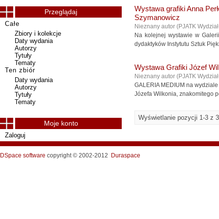
Wystawa grafiki Anna Per
Przeglądaj
Szymanowicz
Całe
Nieznany autor
(
PJATK Wydział
Zbiory i kolekcje
Na kolejnej wystawie w Galer
Daty wydania
dydaktyków Instytutu Sztuk Pięk
Autorzy
Tytuły
Tematy
Wystawa Grafiki Józef Wi
Ten zbiór
Nieznany autor
(
PJATK Wydział
Daty wydania
GALERIA MEDIUM na wydziale 
Autorzy
Józefa Wilkonia, znakomitego po
Tytuły
Tematy
Wyświetlanie pozycji 1-3 z 3
Moje konto
Zaloguj
DSpace software
copyright © 2002-2012
Duraspace