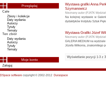
Wystawa grafiki Anna Per
Przeglądaj
Szymanowicz
Całe
Nieznany autor
(
PJATK Wydział
Zbiory i kolekcje
Na kolejnej wystawie w Galer
Daty wydania
dydaktyków Instytutu Sztuk Pięk
Autorzy
Tytuły
Tematy
Wystawa Grafiki Józef Wi
Ten zbiór
Nieznany autor
(
PJATK Wydział
Daty wydania
GALERIA MEDIUM na wydziale 
Autorzy
Józefa Wilkonia, znakomitego po
Tytuły
Tematy
Wyświetlanie pozycji 1-3 z 3
Moje konto
Zaloguj
DSpace software
copyright © 2002-2012
Duraspace