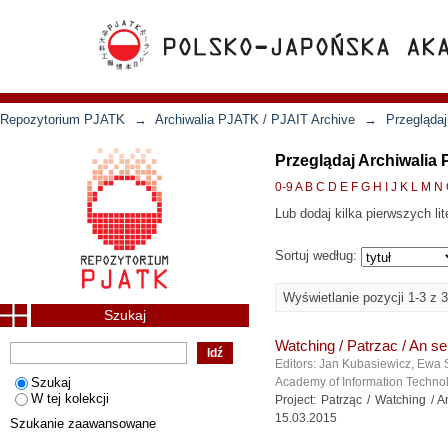
Repozytorium PJATK
→
Archiwalia PJATK / PJAIT Archive
→
Przeglądaj
Przeglądaj Archiwalia
0-9
A
B
C
D
E
F
G
H
I
J
K
L
M
N
Lub dodaj kilka pierwszych lit
Sortuj według:
Wyświetlanie pozycji 1-3 z 3
Szukaj
Watching / Patrzac / An s
Editors: Jan Kubasiewicz, Ewa 
Szukaj
Academy of Information Technol
W tej kolekcji
Project: Patrząc / Watching /
15.03.2015
Szukanie zaawansowane