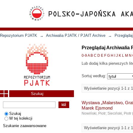
Repozytorium PJATK
→
Archiwalia PJATK / PJAIT Archive
→
Przeglądaj
Przeglądaj Archiwalia
0-9
A
B
C
D
E
F
G
H
I
J
K
L
M
N
Lub dodaj kilka pierwszych lit
Sortuj według:
Wyświetlanie pozycji 1-1 z 1
Szukaj
Wystawa „Malarstwo, Grafi
Marek Ejsmond
Szukaj
Nowiński, Piotr; Sieciński, Piotr
W tej kolekcji
Szukanie zaawansowane
Wyświetlanie pozycji 1-1 z 1