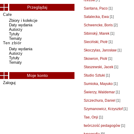
rzeźba
[7]
Przeglądaj
Santana, Paco
[1]
Całe
Satalecka, Ewa
[1]
Zbiory i kolekcje
Daty wydania
Schwencke, Boris
[2]
Autorzy
Sibinský, Marek
[1]
Tytuły
Tematy
Sieciński, Piotr
[1]
Ten zbiór
Daty wydania
Skoczylas, Jarosław
[1]
Autorzy
Tytuły
Skowron, Piotr
[1]
Tematy
Staszewski, Jacek
[1]
Moje konto
Studio Sztuki
[1]
Zaloguj
Sumioka, Mayuko
[1]
Świerzy, Waldemar
[1]
Szczechura, Daniel
[1]
Szymanowicz, Krzysztof
[1]
Tae, Onji
[1]
twórczość pedagogów
[1]