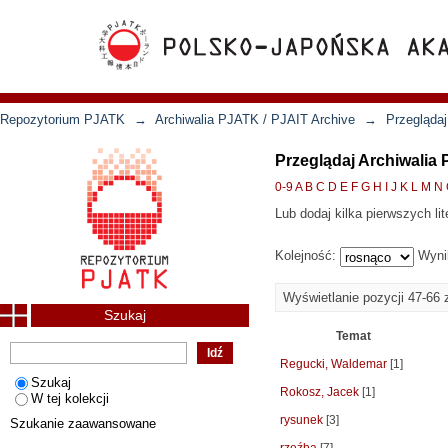
Repozytorium PJATK
→
Archiwalia PJATK / PJAIT Archive
→
Przeglądaj
Przeglądaj Archiwalia
0-9
A
B
C
D
E
F
G
H
I
J
K
L
M
N
Lub dodaj kilka pierwszych lit
Kolejność:
Wyni
Wyświetlanie pozycji 47-66 
Szukaj
Temat
Regucki, Waldemar
[1]
Szukaj
Rokosz, Jacek
[1]
W tej kolekcji
rysunek
[3]
Szukanie zaawansowane