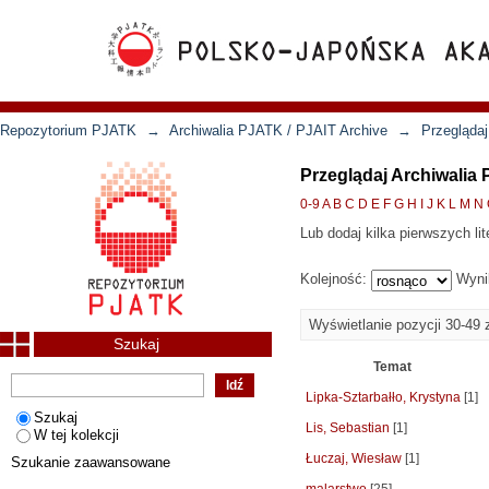
Repozytorium PJATK
→
Archiwalia PJATK / PJAIT Archive
→
Przeglądaj
Przeglądaj Archiwalia
0-9
A
B
C
D
E
F
G
H
I
J
K
L
M
N
Lub dodaj kilka pierwszych lit
Kolejność:
Wyni
Wyświetlanie pozycji 30-49 
Szukaj
Temat
Lipka-Sztarbałło, Krystyna
[1]
Szukaj
Lis, Sebastian
[1]
W tej kolekcji
Łuczaj, Wiesław
[1]
Szukanie zaawansowane