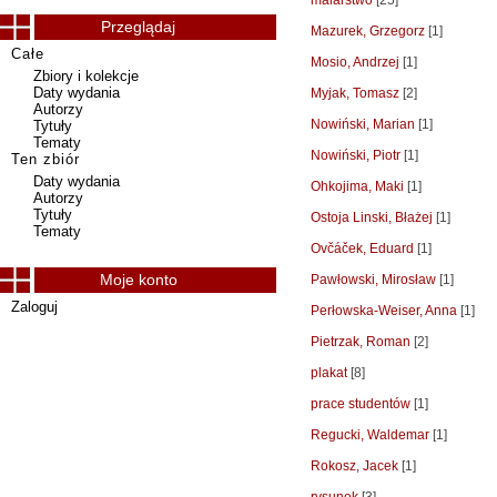
malarstwo
[25]
Przeglądaj
Mazurek, Grzegorz
[1]
Całe
Mosio, Andrzej
[1]
Zbiory i kolekcje
Daty wydania
Myjak, Tomasz
[2]
Autorzy
Nowiński, Marian
[1]
Tytuły
Tematy
Nowiński, Piotr
[1]
Ten zbiór
Daty wydania
Ohkojima, Maki
[1]
Autorzy
Tytuły
Ostoja Linski, Błażej
[1]
Tematy
Ovčáček, Eduard
[1]
Moje konto
Pawłowski, Mirosław
[1]
Zaloguj
Perłowska-Weiser, Anna
[1]
Pietrzak, Roman
[2]
plakat
[8]
prace studentów
[1]
Regucki, Waldemar
[1]
Rokosz, Jacek
[1]