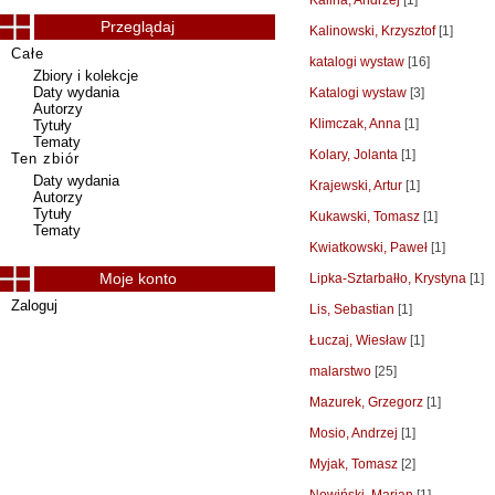
Kalina, Andrzej
[1]
Przeglądaj
Kalinowski, Krzysztof
[1]
Całe
katalogi wystaw
[16]
Zbiory i kolekcje
Daty wydania
Katalogi wystaw
[3]
Autorzy
Klimczak, Anna
[1]
Tytuły
Tematy
Kolary, Jolanta
[1]
Ten zbiór
Daty wydania
Krajewski, Artur
[1]
Autorzy
Tytuły
Kukawski, Tomasz
[1]
Tematy
Kwiatkowski, Paweł
[1]
Moje konto
Lipka-Sztarbałło, Krystyna
[1]
Zaloguj
Lis, Sebastian
[1]
Łuczaj, Wiesław
[1]
malarstwo
[25]
Mazurek, Grzegorz
[1]
Mosio, Andrzej
[1]
Myjak, Tomasz
[2]