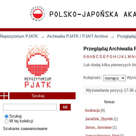
Repozytorium PJATK
→
Archiwalia PJATK / PJAIT Archive
→
Przeglądaj
Przeglądaj Archiwalia
0-9
A
B
C
D
E
F
G
H
I
J
K
L
M
N
Lub dodaj kilka pierwszych lit
Kolejność:
Wyni
Wyświetlanie pozycji 17-36 
Szukaj
Temat
ilustracja
[9]
Szukaj
Janáček, Zbyněk
[1]
W tej kolekcji
Janas, Jarosław
[1]
Szukanie zaawansowane