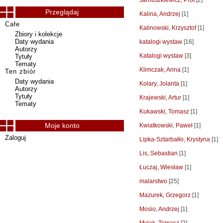
Jarnuszkiewicz, Prot
[2]
Przeglądaj
Kalina, Andrzej
[1]
Całe
Kalinowski, Krzysztof
[1]
Zbiory i kolekcje
Daty wydania
katalogi wystaw
[16]
Autorzy
Katalogi wystaw
[3]
Tytuły
Tematy
Klimczak, Anna
[1]
Ten zbiór
Daty wydania
Kolary, Jolanta
[1]
Autorzy
Tytuły
Krajewski, Artur
[1]
Tematy
Kukawski, Tomasz
[1]
Moje konto
Kwiatkowski, Paweł
[1]
Zaloguj
Lipka-Sztarbałło, Krystyna
[1]
Lis, Sebastian
[1]
Łuczaj, Wiesław
[1]
malarstwo
[25]
Mazurek, Grzegorz
[1]
Mosio, Andrzej
[1]