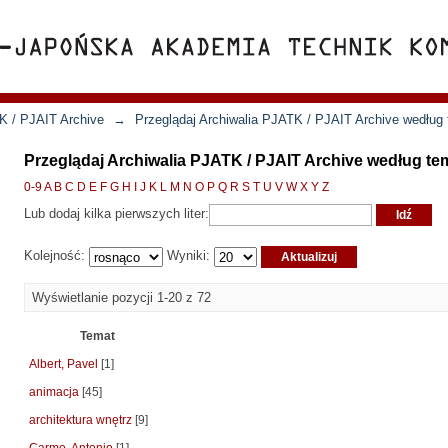
K / PJAIT Archive
→
Przeglądaj Archiwalia PJATK / PJAIT Archive według
Przeglądaj Archiwalia PJATK / PJAIT Archive według te
0-9
A
B
C
D
E
F
G
H
I
J
K
L
M
N
O
P
Q
R
S
T
U
V
W
X
Y
Z
Lub dodaj kilka pierwszych liter:
Kolejność:
Wyniki:
Wyświetlanie pozycji 1-20 z 72
Temat
Albert, Pavel
[1]
animacja
[45]
architektura wnętrz
[9]