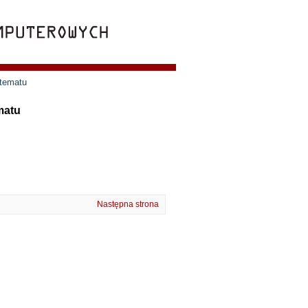
 tematu
matu
Następna strona