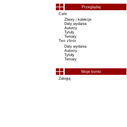
Przeglądaj
Całe
Zbiory i kolekcje
Daty wydania
Autorzy
Tytuły
Tematy
Ten zbiór
Daty wydania
Autorzy
Tytuły
Tematy
Moje konto
Zaloguj