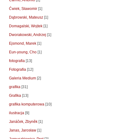
Carmo, Antonio
[1]
Ćwiek, Sławomir
[1]
Dąbrowski, Mateusz
[1]
Domagalski, Wojtek
[1]
Dworakowski, Andrzej
[1]
Ejsmond, Marek
[1]
Eun-young, Cho
[1]
fotografia
[13]
Fotografia
[12]
Galeria Medium
[2]
grafika
[31]
Grafika
[13]
grafika komputerowa
[10]
ilustracja
[9]
Janáček, Zbyněk
[1]
Janas, Jarosław
[1]