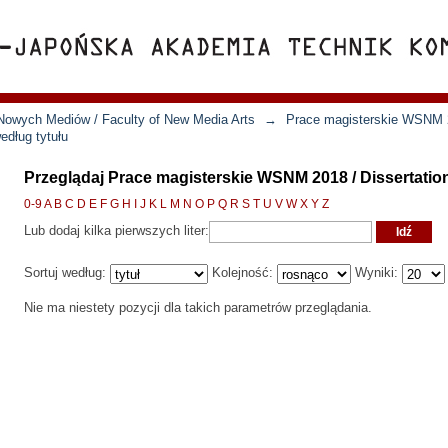
Nowych Mediów / Faculty of New Media Arts
→
Prace magisterskie WSNM 2
edług tytułu
Przeglądaj Prace magisterskie WSNM 2018 / Dissertatio
0-9
A
B
C
D
E
F
G
H
I
J
K
L
M
N
O
P
Q
R
S
T
U
V
W
X
Y
Z
Lub dodaj kilka pierwszych liter:
Sortuj według:
Kolejność:
Wyniki:
Nie ma niestety pozycji dla takich parametrów przeglądania.