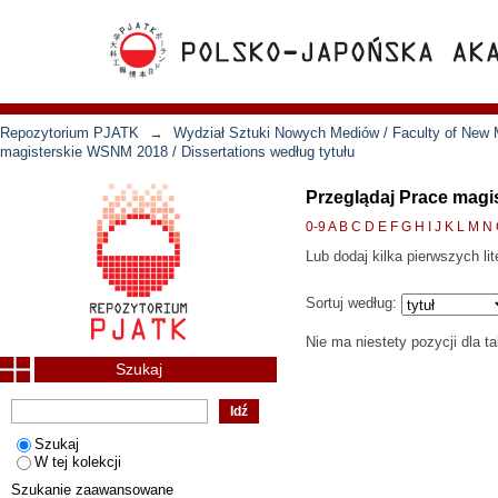
Repozytorium PJATK
→
Wydział Sztuki Nowych Mediów / Faculty of New 
magisterskie WSNM 2018 / Dissertations według tytułu
Przeglądaj Prace magi
0-9
A
B
C
D
E
F
G
H
I
J
K
L
M
N
Lub dodaj kilka pierwszych lit
Sortuj według:
Nie ma niestety pozycji dla t
Szukaj
Szukaj
W tej kolekcji
Szukanie zaawansowane