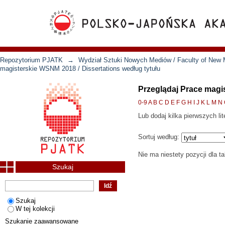
Repozytorium PJATK
→
Wydział Sztuki Nowych Mediów / Faculty of New 
magisterskie WSNM 2018 / Dissertations według tytułu
Przeglądaj Prace magi
0-9
A
B
C
D
E
F
G
H
I
J
K
L
M
N
Lub dodaj kilka pierwszych lit
Sortuj według:
Nie ma niestety pozycji dla t
Szukaj
Szukaj
W tej kolekcji
Szukanie zaawansowane