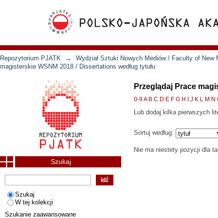
Repozytorium PJATK
→
Wydział Sztuki Nowych Mediów / Faculty of New 
magisterskie WSNM 2018 / Dissertations według tytułu
Przeglądaj Prace magi
0-9
A
B
C
D
E
F
G
H
I
J
K
L
M
N
Lub dodaj kilka pierwszych lit
Sortuj według:
Nie ma niestety pozycji dla t
Szukaj
Szukaj
W tej kolekcji
Szukanie zaawansowane