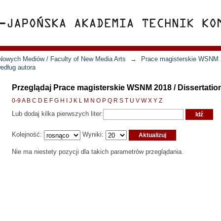
Nowych Mediów / Faculty of New Media Arts
→
Prace magisterskie WSNM 2
edług autora
Przeglądaj Prace magisterskie WSNM 2018 / Dissertatio
0-9
A
B
C
D
E
F
G
H
I
J
K
L
M
N
O
P
Q
R
S
T
U
V
W
X
Y
Z
Lub dodaj kilka pierwszych liter:
Kolejność:
Wyniki:
Nie ma niestety pozycji dla takich parametrów przeglądania.