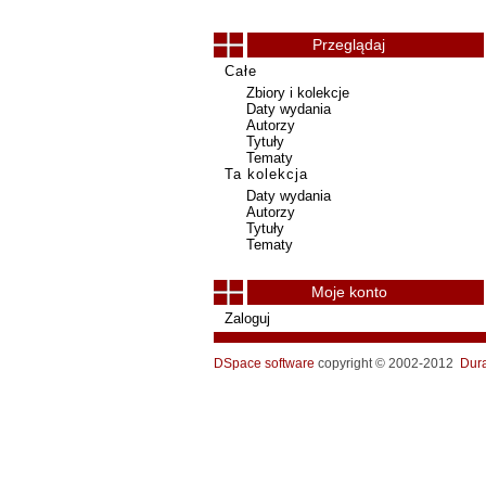
Przeglądaj
Całe
Zbiory i kolekcje
Daty wydania
Autorzy
Tytuły
Tematy
Ta kolekcja
Daty wydania
Autorzy
Tytuły
Tematy
Moje konto
Zaloguj
DSpace software
copyright © 2002-2012
Dur