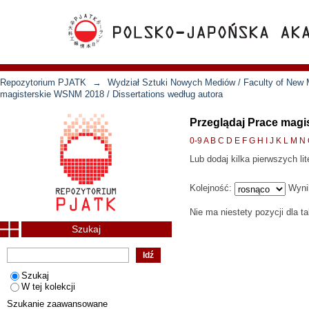
Repozytorium PJATK
→
Wydział Sztuki Nowych Mediów / Faculty of New 
magisterskie WSNM 2018 / Dissertations według autora
Przeglądaj Prace magi
0-9
A
B
C
D
E
F
G
H
I
J
K
L
M
N
Lub dodaj kilka pierwszych lit
Kolejność:
Wyni
Nie ma niestety pozycji dla t
Szukaj
Szukaj
W tej kolekcji
Szukanie zaawansowane