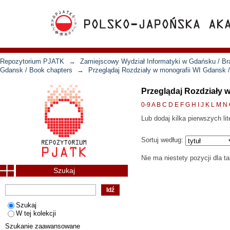
Repozytorium PJATK
→
Zamiejscowy Wydział Informatyki w Gdańsku / Bra
Gdansk / Book chapters
→
Przeglądaj Rozdziały w monografii WI Gdansk /
Przeglądaj Rozdziały 
0-9
A
B
C
D
E
F
G
H
I
J
K
L
M
N
Lub dodaj kilka pierwszych lit
Sortuj według:
Nie ma niestety pozycji dla t
Szukaj
Szukaj
W tej kolekcji
Szukanie zaawansowane