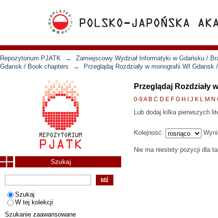
Repozytorium PJATK
→
Zamiejscowy Wydział Informatyki w Gdańsku / Bra
Gdansk / Book chapters
→
Przeglądaj Rozdziały w monografii WI Gdansk 
Przeglądaj Rozdziały 
0-9
A
B
C
D
E
F
G
H
I
J
K
L
M
N
Lub dodaj kilka pierwszych lit
Kolejność:
Wyni
Nie ma niestety pozycji dla t
Szukaj
Szukaj
W tej kolekcji
Szukanie zaawansowane