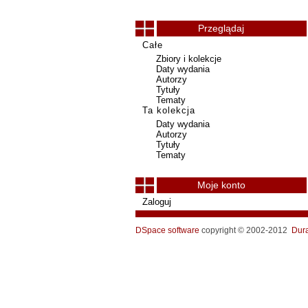
Przeglądaj
Całe
Zbiory i kolekcje
Daty wydania
Autorzy
Tytuły
Tematy
Ta kolekcja
Daty wydania
Autorzy
Tytuły
Tematy
Moje konto
Zaloguj
DSpace software
copyright © 2002-2012
Dur