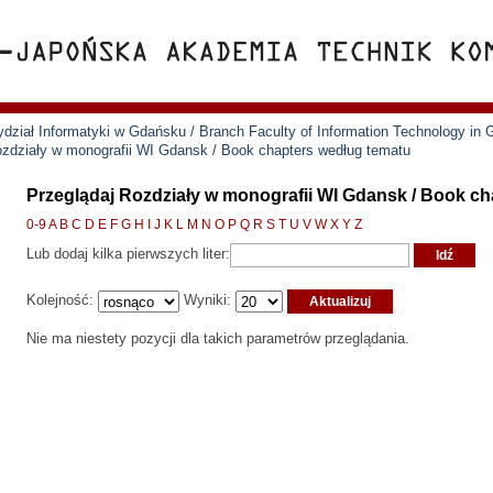
ział Informatyki w Gdańsku / Branch Faculty of Information Technology in
ozdziały w monografii WI Gdansk / Book chapters według tematu
Przeglądaj Rozdziały w monografii WI Gdansk / Book c
0-9
A
B
C
D
E
F
G
H
I
J
K
L
M
N
O
P
Q
R
S
T
U
V
W
X
Y
Z
Lub dodaj kilka pierwszych liter:
Kolejność:
Wyniki:
Nie ma niestety pozycji dla takich parametrów przeglądania.