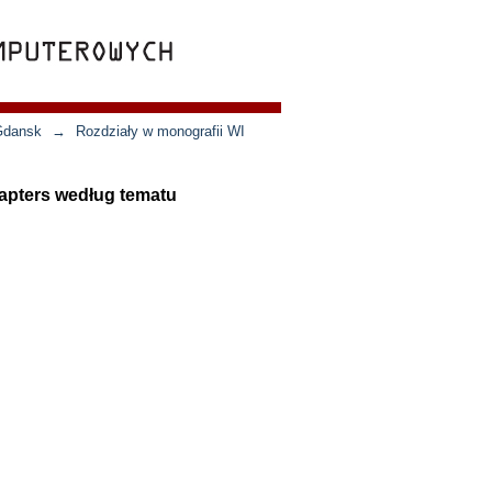
 Gdansk
→
Rozdziały w monografii WI
hapters według tematu