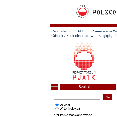
Repozytorium PJATK
→
Zamiejscowy Wyd
Gdansk / Book chapters
→
Przeglądaj R
Szukaj
Szukaj
W tej kolekcji
Szukanie zaawansowane