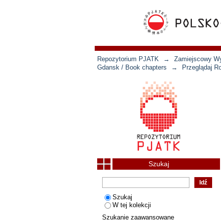
Repozytorium PJATK
→
Zamiejscowy Wyd
Gdansk / Book chapters
→
Przeglądaj R
Szukaj
Szukaj
W tej kolekcji
Szukanie zaawansowane