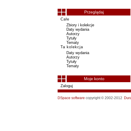
Przeglądaj
Całe
Zbiory i kolekcje
Daty wydania
Autorzy
Tytuły
Tematy
Ta kolekcja
Daty wydania
Autorzy
Tytuły
Tematy
Moje konto
Zaloguj
DSpace software
copyright © 2002-2012
Dur