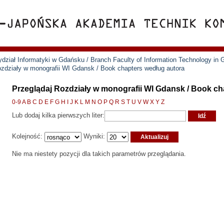
ział Informatyki w Gdańsku / Branch Faculty of Information Technology in
ozdziały w monografii WI Gdansk / Book chapters według autora
Przeglądaj Rozdziały w monografii WI Gdansk / Book ch
0-9
A
B
C
D
E
F
G
H
I
J
K
L
M
N
O
P
Q
R
S
T
U
V
W
X
Y
Z
Lub dodaj kilka pierwszych liter:
Kolejność:
Wyniki:
Nie ma niestety pozycji dla takich parametrów przeglądania.