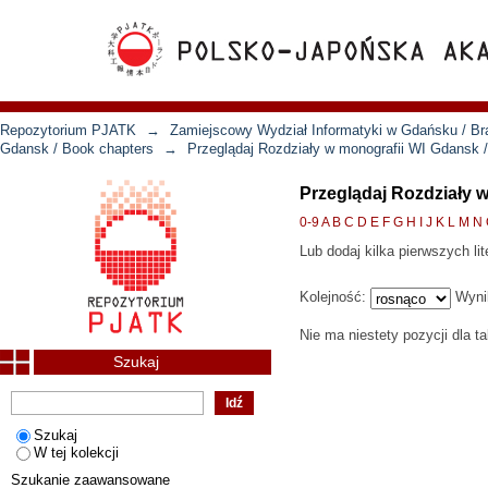
Repozytorium PJATK
→
Zamiejscowy Wydział Informatyki w Gdańsku / Bra
Gdansk / Book chapters
→
Przeglądaj Rozdziały w monografii WI Gdansk 
Przeglądaj Rozdziały 
0-9
A
B
C
D
E
F
G
H
I
J
K
L
M
N
Lub dodaj kilka pierwszych lit
Kolejność:
Wyni
Nie ma niestety pozycji dla t
Szukaj
Szukaj
W tej kolekcji
Szukanie zaawansowane