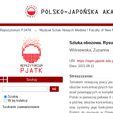
Repozytorium PJATK
→
Wydział Sztuki Nowych Mediów / Faculty of New 
Sztuka obozowa. Rysun
Wiśniewska, Zuzanna
URI:
https://repin.pjwstk.edu
Data:
2021-08-11
Streszczenie:
Szukaj
Tematem niniejszej pracy jes
obozów koncentracyjnych fun
dzieł powstających w komple
Szukaj
Polski w pierwszej połowie II
W tej kolekcji
a później obozów koncentrac
Szukanie zaawansowane
oraz systemy jego funkcjono
Podróż do muzeum w Oświęci