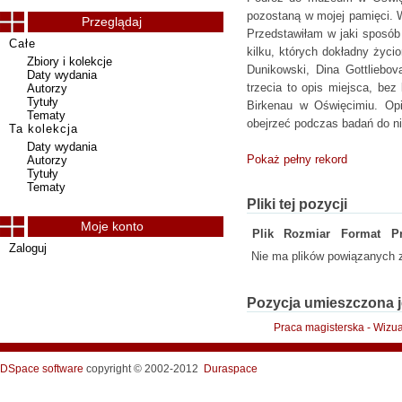
pozostaną w mojej pamięci. W
Przeglądaj
Przedstawiłam w jaki sposób
Całe
kilku, których dokładny życi
Zbiory i kolekcje
Dunikowski, Dina Gottliebo
Daty wydania
trzecia to opis miejsca, be
Autorzy
Tytuły
Birkenau w Oświęcimiu. Opi
Tematy
obejrzeć podczas badań do nin
Ta kolekcja
Daty wydania
Pokaż pełny rekord
Autorzy
Tytuły
Tematy
Pliki tej pozycji
Moje konto
Plik
Rozmiar
Format
P
Zaloguj
Nie ma plików powiązanych z
Pozycja umieszczona j
Praca magisterska - Wizua
DSpace software
copyright © 2002-2012
Duraspace