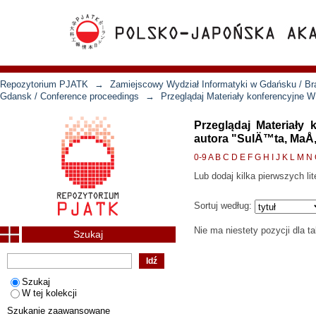
Repozytorium PJATK
→
Zamiejscowy Wydział Informatyki w Gdańsku / Bra
Gdansk / Conference proceedings
→
Przeglądaj Materiały konferencyjne 
Przeglądaj Materiały
autora "SulÄ™ta, MaÅ
0-9
A
B
C
D
E
F
G
H
I
J
K
L
M
N
Lub dodaj kilka pierwszych lit
Sortuj według:
Nie ma niestety pozycji dla t
Szukaj
Szukaj
W tej kolekcji
Szukanie zaawansowane