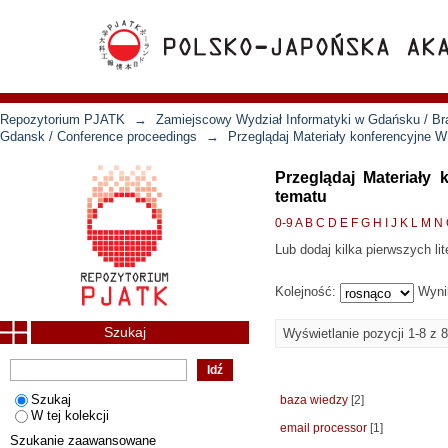
Repozytorium PJATK
→
Zamiejscowy Wydział Informatyki w Gdańsku / Bra
Gdansk / Conference proceedings
→
Przeglądaj Materiały konferencyjne 
Przeglądaj Materiały
tematu
0-9
A
B
C
D
E
F
G
H
I
J
K
L
M
N
Lub dodaj kilka pierwszych lit
Kolejność:
Wyni
Szukaj
Wyświetlanie pozycji 1-8 z 8
Szukaj
baza wiedzy
[2]
W tej kolekcji
email processor
[1]
Szukanie zaawansowane