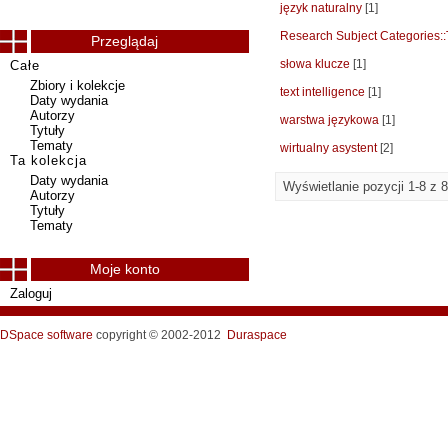
język naturalny
[1]
Research Subject Categories:
Przeglądaj
słowa klucze
[1]
Całe
Zbiory i kolekcje
text intelligence
[1]
Daty wydania
Autorzy
warstwa językowa
[1]
Tytuły
Tematy
wirtualny asystent
[2]
Ta kolekcja
Daty wydania
Wyświetlanie pozycji 1-8 z 8
Autorzy
Tytuły
Tematy
Moje konto
Zaloguj
DSpace software
copyright © 2002-2012
Duraspace