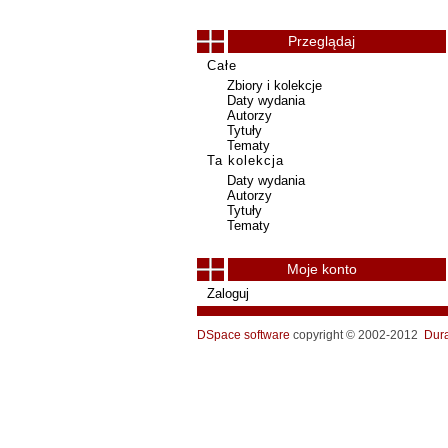
Przeglądaj
Całe
Zbiory i kolekcje
Daty wydania
Autorzy
Tytuły
Tematy
Ta kolekcja
Daty wydania
Autorzy
Tytuły
Tematy
Moje konto
Zaloguj
DSpace software
copyright © 2002-2012
Dur