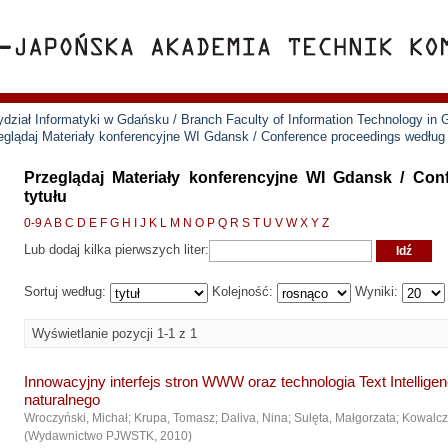
ział Informatyki w Gdańsku / Branch Faculty of Information Technology in
eglądaj Materiały konferencyjne WI Gdansk / Conference proceedings według 
Przeglądaj Materiały konferencyjne WI Gdansk / Co
tytułu
0-9
A
B
C
D
E
F
G
H
I
J
K
L
M
N
O
P
Q
R
S
T
U
V
W
X
Y
Z
Lub dodaj kilka pierwszych liter:
Sortuj według:
Kolejność:
Wyniki:
Wyświetlanie pozycji 1-1 z 1
Innowacyjny interfejs stron WWW oraz technologia Text Intellige
naturalnego
Wroczyński, Michał
;
Krupa, Tomasz
;
Daliva, Nina
;
Sulęta, Małgorzata
;
Kowalcz
(
Wydawnictwo PJWSTK
,
2010
)