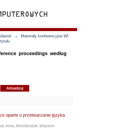
 Gdansk
→
Materiały konferencyjne WI
tytułu
nference proceedings według
nce oparte o przetwarzanie języka
uk, Anna
;
Mościbrodzki, Wojciech