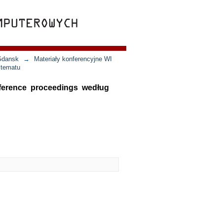
 Gdansk
→
Materiały konferencyjne WI
 tematu
nference proceedings według