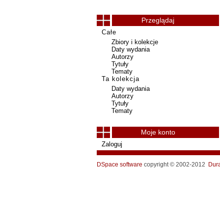
Przeglądaj
Całe
Zbiory i kolekcje
Daty wydania
Autorzy
Tytuły
Tematy
Ta kolekcja
Daty wydania
Autorzy
Tytuły
Tematy
Moje konto
Zaloguj
DSpace software
copyright © 2002-2012
Dur