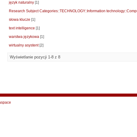
język naturalny
[1]
Research Subject Categories::TECHNOLOGY::Information technology::Compu
słowa klucze
[1]
text intelligence
[1]
warstwa językowa
[1]
wirtualny asystent
[2]
Wyświetlanie pozycji 1-8 z 8
aspace