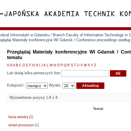
ział Informatyki w Gdańsku / Branch Faculty of Information Technology in
eglądaj Materiały konferencyjne WI Gdansk / Conference proceedings według
Przeglądaj Materiały konferencyjne WI Gdansk / Co
tematu
0-9
A
B
C
D
E
F
G
H
I
J
K
L
M
N
O
P
Q
R
S
T
U
V
W
X
Y
Z
Lub dodaj kilka pierwszych liter:
Kolejność:
Wyniki:
Wyświetlanie pozycji 1-8 z 8
Temat
baza wiedzy
[2]
email processor
[1]