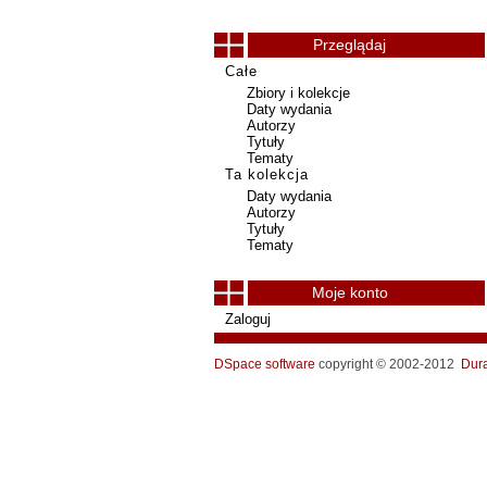
Przeglądaj
Całe
Zbiory i kolekcje
Daty wydania
Autorzy
Tytuły
Tematy
Ta kolekcja
Daty wydania
Autorzy
Tytuły
Tematy
Moje konto
Zaloguj
DSpace software
copyright © 2002-2012
Dur