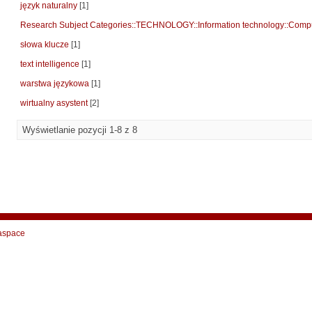
język naturalny
[1]
Research Subject Categories::TECHNOLOGY::Information technology::Compu
słowa klucze
[1]
text intelligence
[1]
warstwa językowa
[1]
wirtualny asystent
[2]
Wyświetlanie pozycji 1-8 z 8
aspace