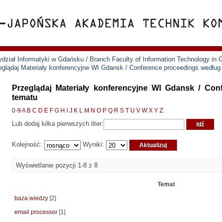
ział Informatyki w Gdańsku / Branch Faculty of Information Technology in
eglądaj Materiały konferencyjne WI Gdansk / Conference proceedings według
Przeglądaj Materiały konferencyjne WI Gdansk / Co
tematu
0-9
A
B
C
D
E
F
G
H
I
J
K
L
M
N
O
P
Q
R
S
T
U
V
W
X
Y
Z
Lub dodaj kilka pierwszych liter:
Kolejność:
Wyniki:
Wyświetlanie pozycji 1-8 z 8
Temat
baza wiedzy
[2]
email processor
[1]