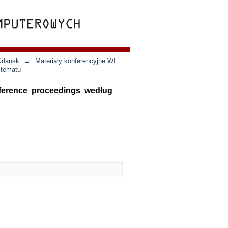
 Gdansk
→
Materiały konferencyjne WI
 tematu
nference proceedings według