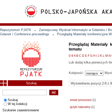
Repozytorium PJATK
→
Zamiejscowy Wydział Informatyki w Gdańsku / Bra
Gdansk / Conference proceedings
→
Przeglądaj Materiały konferencyjne 
Przeglądaj Materiały
tematu
0-9
A
B
C
D
E
F
G
H
I
J
K
L
M
N
Lub dodaj kilka pierwszych lit
Kolejność:
Wyni
Szukaj
Wyświetlanie pozycji 2-8 z 8
Szukaj
email processor
[1]
W tej kolekcji
język naturalny
[1]
Szukanie zaawansowane