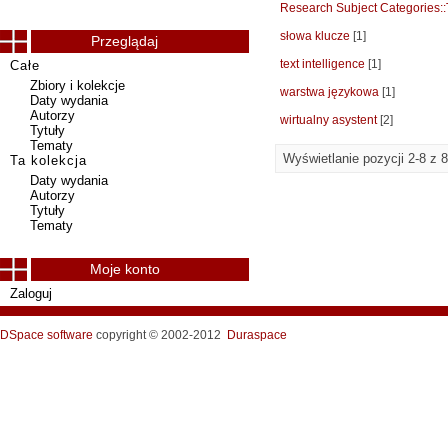
Research Subject Categories:
słowa klucze
[1]
Przeglądaj
text intelligence
[1]
Całe
Zbiory i kolekcje
warstwa językowa
[1]
Daty wydania
Autorzy
wirtualny asystent
[2]
Tytuły
Tematy
Wyświetlanie pozycji 2-8 z 8
Ta kolekcja
Daty wydania
Autorzy
Tytuły
Tematy
Moje konto
Zaloguj
DSpace software
copyright © 2002-2012
Duraspace