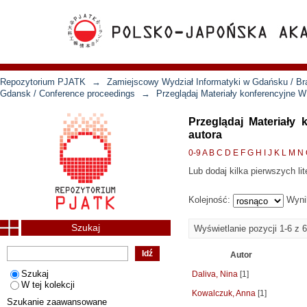
Repozytorium PJATK
→
Zamiejscowy Wydział Informatyki w Gdańsku / Bra
Gdansk / Conference proceedings
→
Przeglądaj Materiały konferencyjne 
Przeglądaj Materiały
autora
0-9
A
B
C
D
E
F
G
H
I
J
K
L
M
N
Lub dodaj kilka pierwszych lit
Kolejność:
Wyni
Szukaj
Wyświetlanie pozycji 1-6 z 6
Autor
Szukaj
Daliva, Nina
[1]
W tej kolekcji
Kowalczuk, Anna
[1]
Szukanie zaawansowane