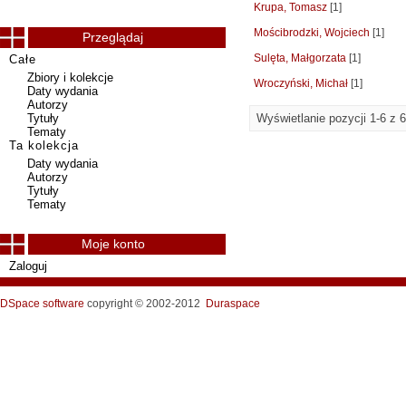
Krupa, Tomasz
[1]
Mościbrodzki, Wojciech
[1]
Przeglądaj
Sulęta, Małgorzata
[1]
Całe
Zbiory i kolekcje
Wroczyński, Michał
[1]
Daty wydania
Autorzy
Tytuły
Wyświetlanie pozycji 1-6 z 6
Tematy
Ta kolekcja
Daty wydania
Autorzy
Tytuły
Tematy
Moje konto
Zaloguj
DSpace software
copyright © 2002-2012
Duraspace