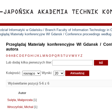
ział Informatyki w Gdańsku / Branch Faculty of Information Technology in
eglądaj Materiały konferencyjne WI Gdansk / Conference proceedings według
Przeglądaj Materiały konferencyjne WI Gdansk / Co
autora
0-9
A
B
C
D
E
F
G
H
I
J
K
L
M
N
O
P
Q
R
S
T
U
V
W
X
Y
Z
Lub dodaj kilka pierwszych liter:
Kolejność:
Wyniki:
Wyświetlanie pozycji 5-6 z 6
Autor
Sulęta, Małgorzata
[1]
Wroczyński, Michał
[1]