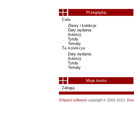
Przeglądaj
Całe
Zbiory i kolekcje
Daty wydania
Autorzy
Tytuły
Tematy
Ta kolekcja
Daty wydania
Autorzy
Tytuły
Tematy
Moje konto
Zaloguj
DSpace software
copyright © 2002-2012
Dur