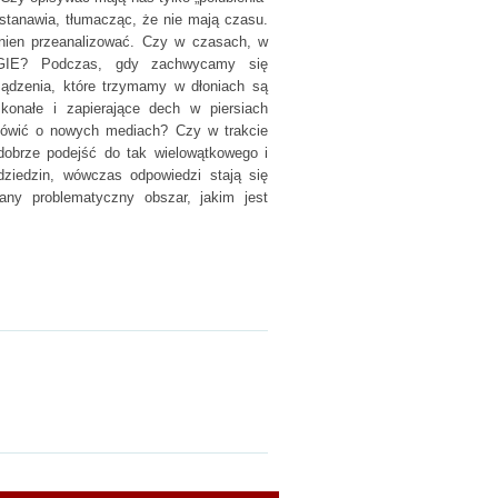
astanawia, tłumacząc, że nie mają czasu.
winien przeanalizować. Czy w czasach, w
IE? Podczas, gdy zachwycamy się
ządzenia, które trzymamy w dłoniach są
onałe i zapierające dech w piersiach
mówić o nowych mediach? Czy w trakcie
 dobrze podejść do tak wielowątkowego i
ziedzin, wówczas odpowiedzi stają się
iany problematyczny obszar, jakim jest