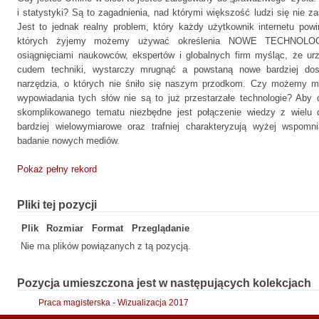
i statystyki? Są to zagadnienia, nad którymi większość ludzi się nie z
Jest to jednak realny problem, który każdy użytkownik internetu po
których żyjemy możemy używać określenia NOWE TECHNOLOG
osiągnięciami naukowców, ekspertów i globalnych firm myśląc, że ur
cudem techniki, wystarczy mrugnąć a powstaną nowe bardziej dosk
narzędzia, o których nie śniło się naszym przodkom. Czy możemy 
wypowiadania tych słów nie są to już przestarzałe technologie? Aby
skomplikowanego tematu niezbędne jest połączenie wiedzy z wielu d
bardziej wielowymiarowe oraz trafniej charakteryzują wyżej wspomn
badanie nowych mediów.
Pokaż pełny rekord
Pliki tej pozycji
Plik
Rozmiar
Format
Przeglądanie
Nie ma plików powiązanych z tą pozycją.
Pozycja umieszczona jest w następujących kolekcjach
Praca magisterska - Wizualizacja 2017