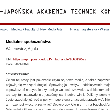
Nowych Mediów / Faculty of New Media Arts
→
Praca magisterska - Wizual
Medialne społeczeństwo
Walerowicz, Agata
URI:
https://repin.pjwstk.edu.pl/xmlui/handle/186319/572
Data:
2021-08-10
Streszczenie:
Celem tej pracy jest pokazanie czym są nowe media, a także zapreze
pojawią się w części drugiej. Sprawdzę jaki wpływ i oddziaływanie ma
odpowiedzieć na pytanie czy istnieje wolność człowieka w dobie komuni
ale czy tak naprawdę nie jesteśmy sami sobie winni. Daliśmy sobie 
życie przestało już być w pełnym tego słowa znaczeniu „prawdziwe”. Nie
a, może jest wręcz przeciwnie? Dopiero gdy Cię nie ma na Facebook’u 
Gdy jesteś Offline w sieci to jesteś zalogowany do „prawdziwego” życia.