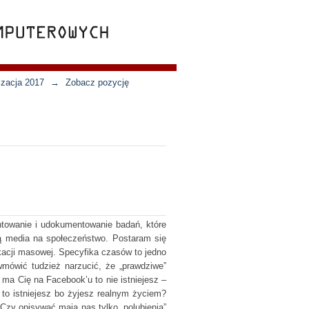
izacja 2017
→
Zobacz pozycję
ntowanie i udokumentowanie badań, które
ją media na społeczeństwo. Postaram się
kacji masowej. Specyfika czasów to jedno
wmówić tudzież narzucić, że „prawdziwe”
 ma Cię na Facebook’u to nie istniejesz –
to istniejesz bo żyjesz realnym życiem?
 Czy opisywać mają nas tylko „polubienia”