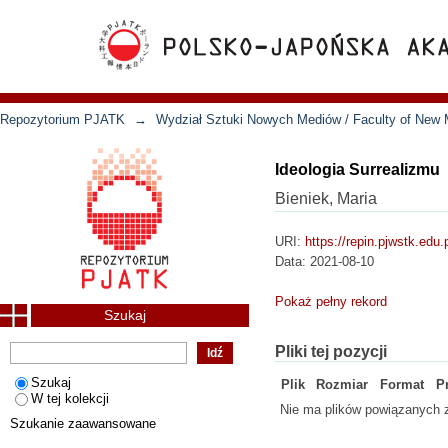
Repozytorium PJATK
→
Wydział Sztuki Nowych Mediów / Faculty of New 
Ideologia Surrealizmu
Bieniek, Maria
URI:
https://repin.pjwstk.edu
Data:
2021-08-10
Pokaż pełny rekord
Szukaj
Pliki tej pozycji
Szukaj
Plik
Rozmiar
Format
P
W tej kolekcji
Nie ma plików powiązanych z
Szukanie zaawansowane