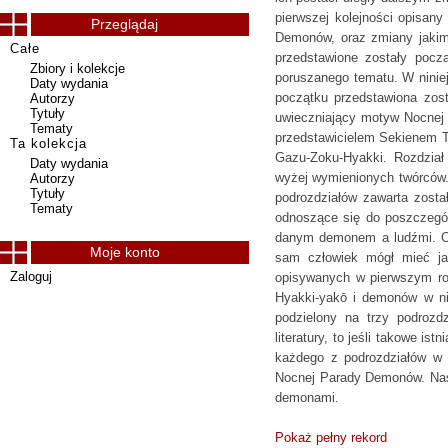
pierwszej kolejności opisan
Przeglądaj
Demonów, oraz zmiany jakim u
Całe
przedstawione zostały począt
Zbiory i kolekcje
poruszanego tematu. W niniej
Daty wydania
początku przedstawiona zost
Autorzy
Tytuły
uwieczniający motyw Nocnej 
Tematy
przedstawicielem Sekienem To
Ta kolekcja
Gazu-Zoku-Hyakki. Rozdział 
Daty wydania
wyżej wymienionych twórców.
Autorzy
Tytuły
podrozdziałów zawarta został
Tematy
odnoszące się do poszczegól
danym demonem a ludźmi. Czy
Moje konto
sam człowiek mógł mieć ja
Zaloguj
opisywanych w pierwszym roz
Hyakki-yakō i demonów w ni
podzielony na trzy podrozd
literatury, to jeśli takowe 
każdego z podrozdziałów w p
Nocnej Parady Demonów. Nastę
demonami.
Pokaż pełny rekord