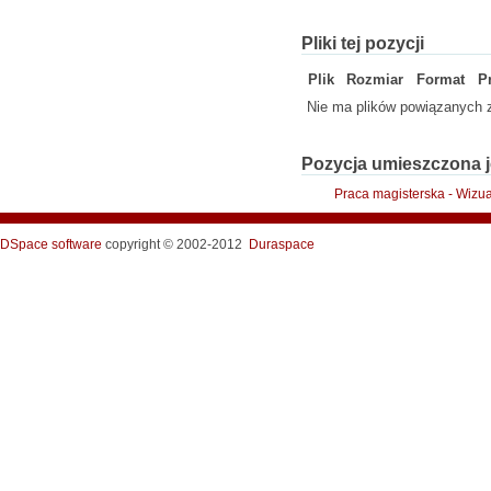
Pliki tej pozycji
Plik
Rozmiar
Format
P
Nie ma plików powiązanych z
Pozycja umieszczona j
Praca magisterska - Wizua
DSpace software
copyright © 2002-2012
Duraspace