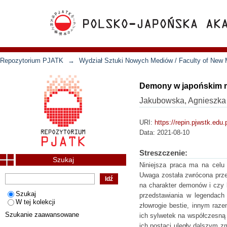
Repozytorium PJATK
→
Wydział Sztuki Nowych Mediów / Faculty of New 
Demony w japońskim m
Jakubowska, Agnieszka
URI:
https://repin.pjwstk.edu
Data:
2021-08-10
Streszczenie:
Szukaj
Niniejsza praca ma na celu
Uwaga została zwrócona prze
na charakter demonów i czy 
Szukaj
przedstawiania w legendach 
W tej kolekcji
złowrogie bestie, innym raz
Szukanie zaawansowane
ich sylwetek na współczesną k
ich postaci uległy dalszym 