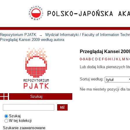
Repozytorium PJATK
→
Wydział Informatyki / Faculty of Information Tech
Przeglądaj Kansei 2009 według autora
Przeglądaj Kansei 200
0-9
A
B
C
D
E
F
G
H
I
J
K
L
M
N
Lub dodaj kilka pierwszych lit
Sortuj według:
Nie ma niestety pozycji dla t
Szukaj
Szukaj
W tej kolekcji
Szukanie zaawansowane