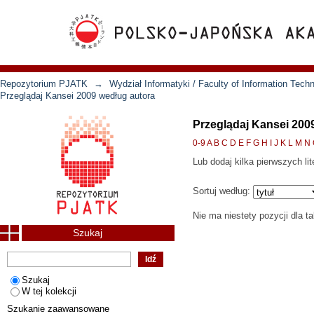
Repozytorium PJATK
→
Wydział Informatyki / Faculty of Information Tech
Przeglądaj Kansei 2009 według autora
Przeglądaj Kansei 200
0-9
A
B
C
D
E
F
G
H
I
J
K
L
M
N
Lub dodaj kilka pierwszych lit
Sortuj według:
Nie ma niestety pozycji dla t
Szukaj
Szukaj
W tej kolekcji
Szukanie zaawansowane