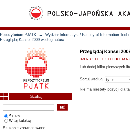
Repozytorium PJATK
→
Wydział Informatyki / Faculty of Information Tech
Przeglądaj Kansei 2009 według autora
Przeglądaj Kansei 200
0-9
A
B
C
D
E
F
G
H
I
J
K
L
M
N
Lub dodaj kilka pierwszych lit
Sortuj według:
Nie ma niestety pozycji dla t
Szukaj
Szukaj
W tej kolekcji
Szukanie zaawansowane