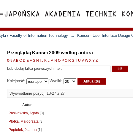
yki / Faculty of Information Technology
→
Kansei - User Interface Design 
Przeglądaj Kansei 2009 według autora
0-9
A
B
C
D
E
F
G
H
I
J
K
L
M
N
O
P
Q
R
S
T
U
V
W
X
Y
Z
Lub dodaj kilka pierwszych liter:
Kolejność:
Wyniki:
Wyświetlanie pozycji 18-27 z 27
Autor
Pasikowska, Agata
[3]
Płotka, Małgorzata
[3]
Popiołek, Joanna
[1]