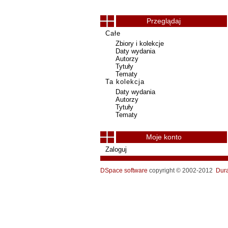
Przeglądaj
Całe
Zbiory i kolekcje
Daty wydania
Autorzy
Tytuły
Tematy
Ta kolekcja
Daty wydania
Autorzy
Tytuły
Tematy
Moje konto
Zaloguj
DSpace software
copyright © 2002-2012
Dur