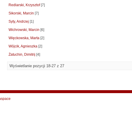
Redlarski, Krzysztof
[7]
Sikorski, Marcin
[7]
Syty, Andrzej
[1]
Wichrowski, Marcin
[6]
Więckowska, Marta
[2]
Wójcik, Agnieszka
[2]
Żatuchin, Dimitrij
[4]
Wyświetlanie pozycji 18-27 z 27
aspace