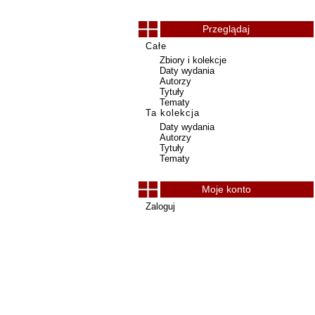
Przeglądaj
Całe
Zbiory i kolekcje
Daty wydania
Autorzy
Tytuły
Tematy
Ta kolekcja
Daty wydania
Autorzy
Tytuły
Tematy
Moje konto
Zaloguj