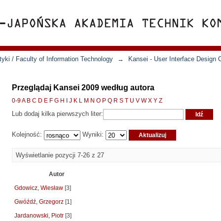
yki / Faculty of Information Technology
→
Kansei - User Interface Design 
Przeglądaj Kansei 2009 według autora
0-9
A
B
C
D
E
F
G
H
I
J
K
L
M
N
O
P
Q
R
S
T
U
V
W
X
Y
Z
Lub dodaj kilka pierwszych liter:
Kolejność:
Wyniki:
Wyświetlanie pozycji 7-26 z 27
Autor
Gdowicz, Wiesław
[3]
Gwóźdź, Grzegorz
[1]
Jardanowski, Piotr
[3]