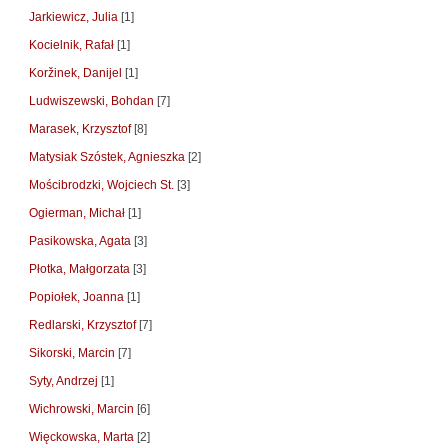
Jarkiewicz, Julia
[1]
Kocielnik, Rafał
[1]
Koržinek, Danijel
[1]
Ludwiszewski, Bohdan
[7]
Marasek, Krzysztof
[8]
Matysiak Szóstek, Agnieszka
[2]
Mościbrodzki, Wojciech St.
[3]
Ogierman, Michał
[1]
Pasikowska, Agata
[3]
Płotka, Małgorzata
[3]
Popiołek, Joanna
[1]
Redlarski, Krzysztof
[7]
Sikorski, Marcin
[7]
Syty, Andrzej
[1]
Wichrowski, Marcin
[6]
Więckowska, Marta
[2]