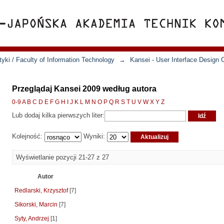
yki / Faculty of Information Technology
→
Kansei - User Interface Design 
Przeglądaj Kansei 2009 według autora
0-9
A
B
C
D
E
F
G
H
I
J
K
L
M
N
O
P
Q
R
S
T
U
V
W
X
Y
Z
Lub dodaj kilka pierwszych liter:
Kolejność:
Wyniki:
Wyświetlanie pozycji 21-27 z 27
Autor
Redlarski, Krzysztof
[7]
Sikorski, Marcin
[7]
Syty, Andrzej
[1]