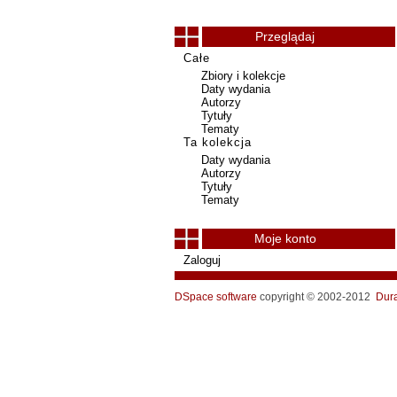
Przeglądaj
Całe
Zbiory i kolekcje
Daty wydania
Autorzy
Tytuły
Tematy
Ta kolekcja
Daty wydania
Autorzy
Tytuły
Tematy
Moje konto
Zaloguj
DSpace software
copyright © 2002-2012
Dur