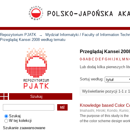
Repozytorium PJATK
→
Wydział Informatyki / Faculty of Information Tech
Przeglądaj Kansei 2008 według tematu
Przeglądaj Kansei 200
0-9
A
B
C
D
E
F
G
H
I
J
K
L
M
N
Lub dodaj kilka pierwszych lit
Sortuj według:
Wyświetlanie pozycji 1-1 z 1
Szukaj
Knowledge based Color Coo
Imahashi, Hiroki
;
Kondo, Kunio
Szukaj
The purpose of this study is th
W tej kolekcji
of the color scheme design wor
Szukanie zaawansowane