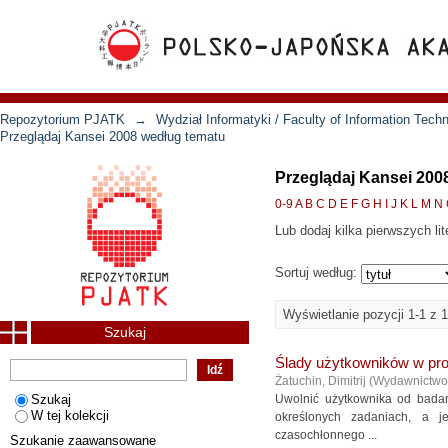
Repozytorium PJATK
→
Wydział Informatyki / Faculty of Information Tech
Przeglądaj Kansei 2008 według tematu
Przeglądaj Kansei 200
0-9
A
B
C
D
E
F
G
H
I
J
K
L
M
N
Lub dodaj kilka pierwszych lit
Sortuj według:
Wyświetlanie pozycji 1-1 z 1
Szukaj
Ślady użytkowników w pr
Żatuchin, Dimitrij
(
Wydawnictw
Szukaj
Uwolnić użytkownika od bada
W tej kolekcji
określonych zadaniach, a j
czasochłonnego ...
Szukanie zaawansowane