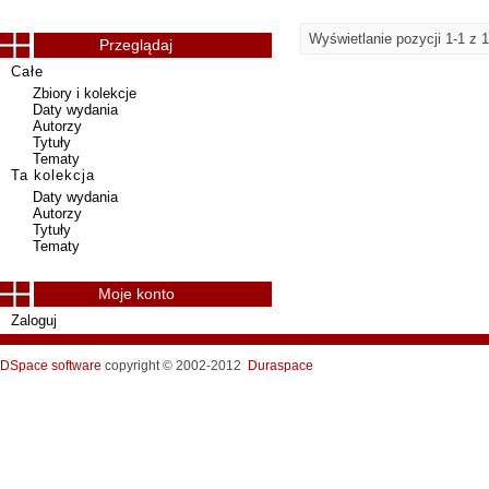
Wyświetlanie pozycji 1-1 z 1
Przeglądaj
Całe
Zbiory i kolekcje
Daty wydania
Autorzy
Tytuły
Tematy
Ta kolekcja
Daty wydania
Autorzy
Tytuły
Tematy
Moje konto
Zaloguj
DSpace software
copyright © 2002-2012
Duraspace