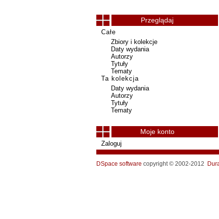
Przeglądaj
Całe
Zbiory i kolekcje
Daty wydania
Autorzy
Tytuły
Tematy
Ta kolekcja
Daty wydania
Autorzy
Tytuły
Tematy
Moje konto
Zaloguj
DSpace software
copyright © 2002-2012
Dur