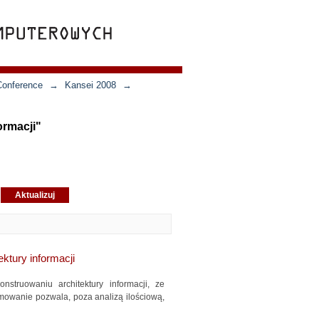
Conference
→
Kansei 2008
→
ormacji"
ktury informacji
struowaniu architektury informacji, ze
owanie pozwala, poza analizą ilościową,