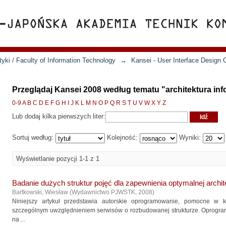
yki / Faculty of Information Technology
→
Kansei - User Interface Design 
Przeglądaj Kansei 2008 według tematu "architektura inf
0-9
A
B
C
D
E
F
G
H
I
J
K
L
M
N
O
P
Q
R
S
T
U
V
W
X
Y
Z
Lub dodaj kilka pierwszych liter:
Sortuj według:
Kolejność:
Wyniki:
Wyświetlanie pozycji 1-1 z 1
Badanie dużych struktur pojęć dla zapewnienia optymalnej archite
Bartkowski, Wiesław
(
Wydawnictwo PJWSTK
,
2008
)
Niniejszy artykuł przedstawia autorskie oprogramowanie, pomocne w kon
szczególnym uwzględnieniem serwisów o rozbudowanej strukturze. Oprogram
na ...