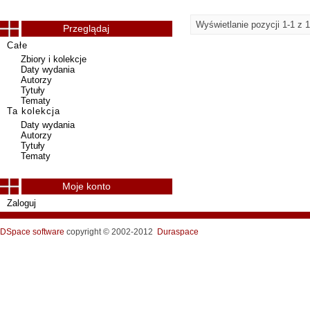
Wyświetlanie pozycji 1-1 z 1
Przeglądaj
Całe
Zbiory i kolekcje
Daty wydania
Autorzy
Tytuły
Tematy
Ta kolekcja
Daty wydania
Autorzy
Tytuły
Tematy
Moje konto
Zaloguj
DSpace software
copyright © 2002-2012
Duraspace