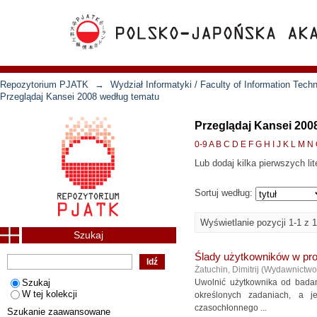
Repozytorium PJATK
→
Wydział Informatyki / Faculty of Information Tech
Przeglądaj Kansei 2008 według tematu
Przeglądaj Kansei 200
0-9
A
B
C
D
E
F
G
H
I
J
K
L
M
N
Lub dodaj kilka pierwszych lit
Sortuj według:
Wyświetlanie pozycji 1-1 z 1
Szukaj
Ślady użytkowników w pr
Żatuchin, Dimitrij
(
Wydawnictw
Szukaj
Uwolnić użytkownika od bada
W tej kolekcji
określonych zadaniach, a j
czasochłonnego ...
Szukanie zaawansowane