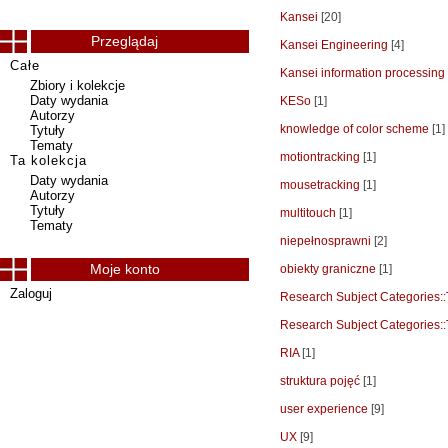
Kansei
[20]
Przeglądaj
Kansei Engineering
[4]
Całe
Kansei information processing
Zbiory i kolekcje
Daty wydania
KESo
[1]
Autorzy
knowledge of color scheme
[1]
Tytuły
Tematy
motiontracking
[1]
Ta kolekcja
Daty wydania
mousetracking
[1]
Autorzy
Tytuły
multitouch
[1]
Tematy
niepełnosprawni
[2]
Moje konto
obiekty graniczne
[1]
Zaloguj
Research Subject Categorie
Research Subject Categories:
RIA
[1]
struktura pojęć
[1]
user experience
[9]
UX
[9]