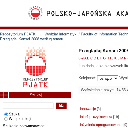
Repozytorium PJATK
→
Wydział Informatyki / Faculty of Information Tech
Przeglądaj Kansei 2008 według tematu
Przeglądaj Kansei 200
0-9
A
B
C
D
E
F
G
H
I
J
K
L
M
N
Lub dodaj kilka pierwszych lit
Kolejność:
Wyni
Wyświetlanie pozycji 14-33 
Szukaj
innowacje
[3]
Szukaj
interfejs użytkownika
[19]
W tej kolekcji
inżynieria oprogramowania
[9]
Szukanie zaawansowane