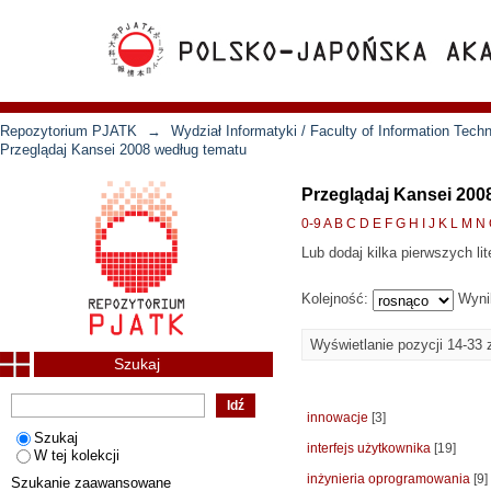
Repozytorium PJATK
→
Wydział Informatyki / Faculty of Information Tech
Przeglądaj Kansei 2008 według tematu
Przeglądaj Kansei 200
0-9
A
B
C
D
E
F
G
H
I
J
K
L
M
N
Lub dodaj kilka pierwszych lit
Kolejność:
Wyni
Wyświetlanie pozycji 14-33 
Szukaj
innowacje
[3]
Szukaj
interfejs użytkownika
[19]
W tej kolekcji
inżynieria oprogramowania
[9]
Szukanie zaawansowane