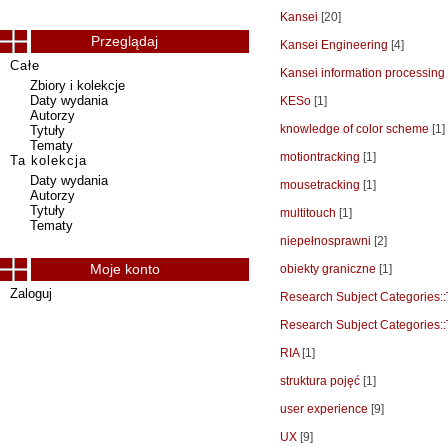
Kansei
[20]
Przeglądaj
Kansei Engineering
[4]
Całe
Kansei information processing
Zbiory i kolekcje
Daty wydania
KESo
[1]
Autorzy
knowledge of color scheme
[1]
Tytuły
Tematy
motiontracking
[1]
Ta kolekcja
Daty wydania
mousetracking
[1]
Autorzy
Tytuły
multitouch
[1]
Tematy
niepełnosprawni
[2]
Moje konto
obiekty graniczne
[1]
Zaloguj
Research Subject Categorie
Research Subject Categories:
RIA
[1]
struktura pojęć
[1]
user experience
[9]
UX
[9]